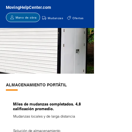
MovingHelpCenter.com
Mano de obra
Mudanzas
Ofertas
ALMACENAMIENTO PORTÁTIL
Miles de mudanzas completados. 4,8
calificación promedio.
Mudanzas locales y de larga distancia
Solución de almacenamiento