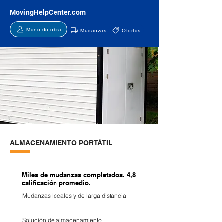
MovingHelpCenter.com
Mano de obra
Mudanzas
Ofertas
ALMACENAMIENTO PORTÁTIL
Miles de mudanzas completados. 4,8
calificación promedio.
Mudanzas locales y de larga distancia
Solución de almacenamiento