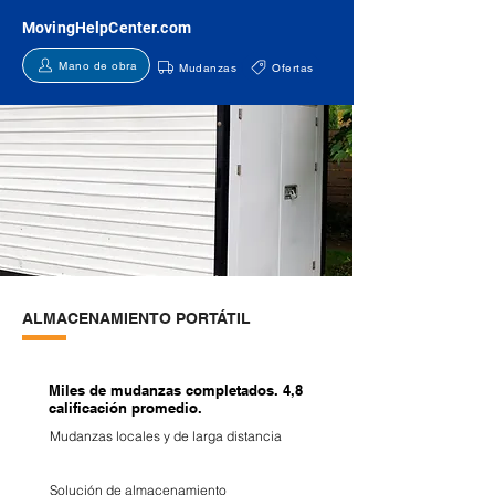
MovingHelpCenter.com
Mano de obra
Mudanzas
Ofertas
ALMACENAMIENTO PORTÁTIL
Miles de mudanzas completados. 4,8
calificación promedio.
Mudanzas locales y de larga distancia
Solución de almacenamiento