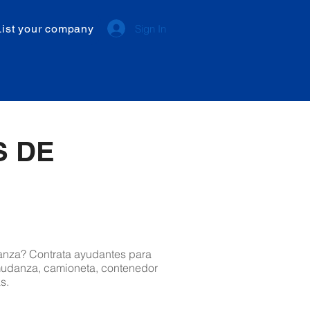
List your company
Sign In
S DE
nza? Contrata ayudantes para
mudanza, camioneta, contenedor
s.