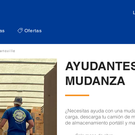
as
Ofertas
wnsville
AYUDANTE
MUDANZA
¿Necesitas ayuda con una muda
carga, descarga tu camión de 
de almacenamiento portátil y ma