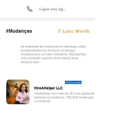
Ligue-nos agora
#Mudanças
Lake Worth
As empresas de mudanças em destaque estão
comprometidas em fornecer um serviço
excepcional e um valor excelente. Recebemos
uma comissão quando você reserva seus
serviços aqui.
Patrocinado
HireAHelper LLC
HireAHelper tem mais de 16 anos ajudando
pessoas na mudança..762,916 mudanças
e contando