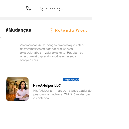
Ligue-nos agora
#Mudanças
Rotonda West
As empresas de mudanças em destaque estão
comprometidas em fornecer um serviço
excepcional e um valor excelente. Recebemos
uma comissão quando você reserva seus
serviços aqui.
Patrocinado
HireAHelper LLC
HireAHelper tem mais de 16 anos ajudando
pessoas na mudança..762,916 mudanças
e contando