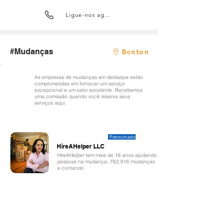
Ligue-nos agora
#Mudanças
Benton
As empresas de mudanças em destaque estão
comprometidas em fornecer um serviço
excepcional e um valor excelente. Recebemos
uma comissão quando você reserva seus
serviços aqui.
Patrocinado
HireAHelper LLC
HireAHelper tem mais de 16 anos ajudando
pessoas na mudança..762,916 mudanças
e contando