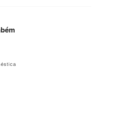
mbém
éstica