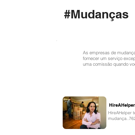
#Mudanças
As empresas de mudança
fornecer um serviço exce
uma comissão quando você
HireAHelpe
HireAHelper 
mudança..76