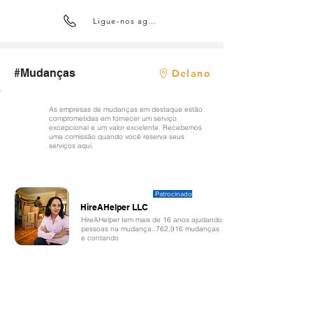
Ligue-nos agora
#Mudanças
Delano
As empresas de mudanças em destaque estão
comprometidas em fornecer um serviço
excepcional e um valor excelente. Recebemos
uma comissão quando você reserva seus
serviços aqui.
Patrocinado
HireAHelper LLC
HireAHelper tem mais de 16 anos ajudando
pessoas na mudança..762,916 mudanças
e contando