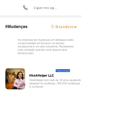
Ligue-nos agora
#Mudanças
Grandview
As empresas de mudanças em destaque estão
comprometidas em fornecer um serviço
excepcional e um valor excelente. Recebemos
uma comissão quando você reserva seus
serviços aqui.
Patrocinado
HireAHelper LLC
HireAHelper tem mais de 16 anos ajudando
pessoas na mudança..762,916 mudanças
e contando