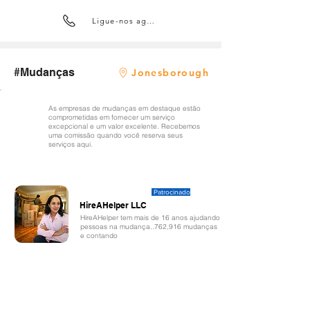
Ligue-nos agora
#Mudanças
Jonesborough
As empresas de mudanças em destaque estão
comprometidas em fornecer um serviço
excepcional e um valor excelente. Recebemos
uma comissão quando você reserva seus
serviços aqui.
Patrocinado
HireAHelper LLC
HireAHelper tem mais de 16 anos ajudando
pessoas na mudança..762,916 mudanças
e contando