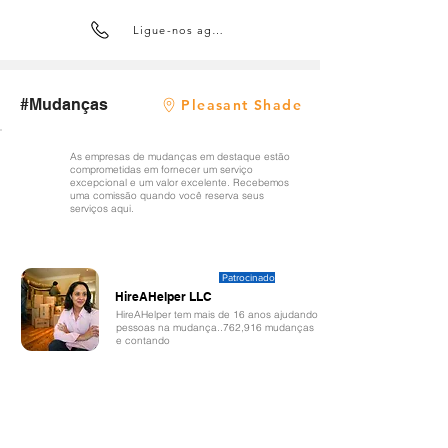
Ligue-nos agora
#Mudanças
Pleasant Shade
As empresas de mudanças em destaque estão
comprometidas em fornecer um serviço
excepcional e um valor excelente. Recebemos
uma comissão quando você reserva seus
serviços aqui.
Patrocinado
HireAHelper LLC
HireAHelper tem mais de 16 anos ajudando
pessoas na mudança..762,916 mudanças
e contando