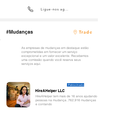
Ligue-nos agora
#Mudanças
Trade
As empresas de mudanças em destaque estão
comprometidas em fornecer um serviço
excepcional e um valor excelente. Recebemos
uma comissão quando você reserva seus
serviços aqui.
Patrocinado
HireAHelper LLC
HireAHelper tem mais de 16 anos ajudando
pessoas na mudança..762,916 mudanças
e contando