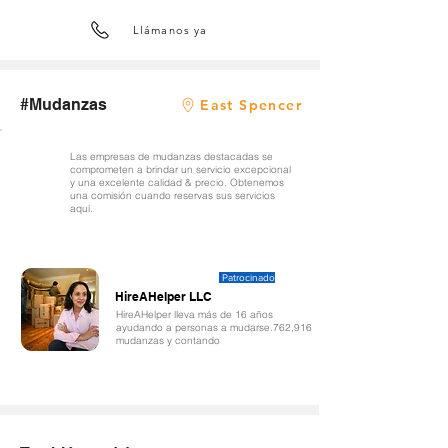
Llámanos ya
#Mudanzas
East Spencer
Las empresas de mudanzas destacadas se
comprometen a brindar un servicio excepcional
y una excelente calidad & precio. Obtenemos
una comisión cuando reservas sus servicios
aquí.
Patrocinado
HireAHelper LLC
HireAHelper lleva más de 16 años
ayudando a personas a mudarse.762,916
mudanzas y contando