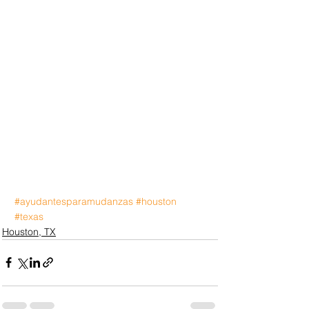
#ayudantesparamudanzas
#houston
#texas
Houston, TX