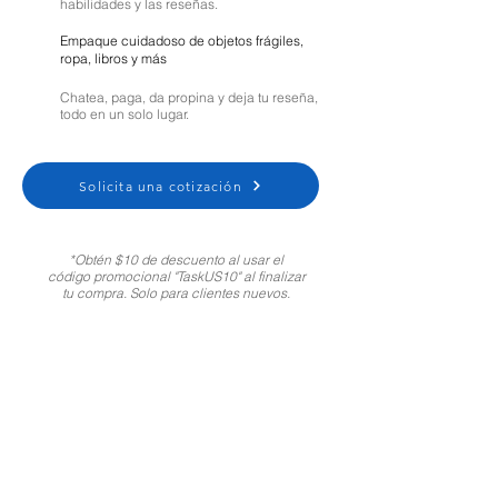
habilidades y las reseñas.
Empaque cuidadoso de objetos frágiles,
ropa, libros y más
Chatea, paga, da propina y deja tu reseña,
todo en un solo lugar.
Solicita una cotización
*Obtén $10 de descuento al usar el
código promocional "TaskUS10" al finalizar
tu compra. Solo para clientes nuevos.
Moving Help Center
Customer Support:
1-800-721-5740
Spanish
|
Portuguese